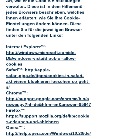
Art, wie er die Cookie-Einstellungen
verwaltet. Diese ist in dem Hilfemenü
jedes Browsers beschrieben, welches
Ihnen erläutert, wie Sie Ihre Cookie-
Einstellungen ändern können. Diese
finden Sie für die jeweiligen Browser
unter den folgenden Links:
Internet Explorer™:
http://windows.microsoft.com/de-
DE/windows-vista/Block-or-allow-
cookies
Safari™:
http://apple-
safari.giga.de/tipps/cookies-in-safari-
aktivieren-blockieren-loeschen-so-geht-
s/
Chrome™:
http://support.google.com/chrome/bin/a
nswer.py?hl=de&hlrm=en&answer=95647
Firefox™
https://support.mozilla.org/de/kb/cookie
s-erlauben-und-ablehnen
Opera™ :
http://help.opera.com/Windows/10.20/de/